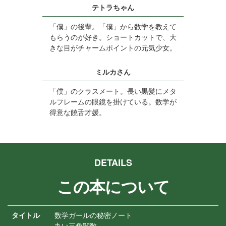
テトラちゃん
「僕」の後輩。「僕」から数学を教えて
もらうのが好き。ショートカットで、大
きな目がチャームポイントの元気少女。
ミルカさん
「僕」のクラスメート。長い黒髪にメタ
ルフレームの眼鏡を掛けている。数学が
得意な饒舌才媛。
DETAILS
この本について
タイトル
数学ガールの秘密ノート
丸い三角関数