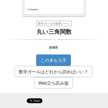
丸
い
数学ガールの秘密ノート
三
丸い三角関数
角
関
結城浩
数
この本を入手
数学ガールはどれから読めばいい？
Web立ち読み版