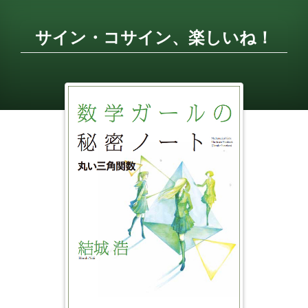
数
学
サイン・コサイン、楽しいね！
ガ
ー
ル
の
秘
密
ノ
ー
ト
／